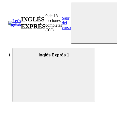
0 de 18
INGLÉS
Salir
lecciones
del
EXPRÉS
completas
curso
(0%)
Inglés Exprés 1