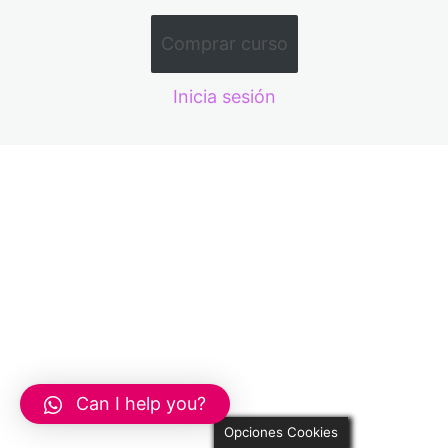
Comprar curso
5 lecciones, 4 cuestionarios
Semana 4 IMPACT COURSE
B1/B2
Inicia sesión
Lesson 16: 2nd Conditional
Lesson 17: Superlatives
Lesson 18: Sport
Lesson 19: Phrasal verbs with CUT
Lesson 20: 3rd Conditional
Can I help you?
Opciones Cookies