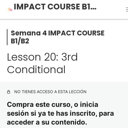
IMPACT COURSE B1/B2
ACCESO A LAS SESIONES EN
Semana 4 IMPACT COURSE
DIRECTO IMPACT COURSE B1/B2
B1/B2
Lesson 20: 3rd
1 lección
Semana 1 IMPACT COURSE
Conditional
B1/B2
5 lecciones, 4 cuestionarios
Semana 2 IMPACT COURSE
NO TIENES ACCESO A ESTA LECCIÓN
B1/B2
Compra este curso, o inicia
sesión si ya te has inscrito, para
5 lecciones, 5 cuestionarios
Semana 3 IMPACT COURSE
acceder a su contenido.
B1/B2