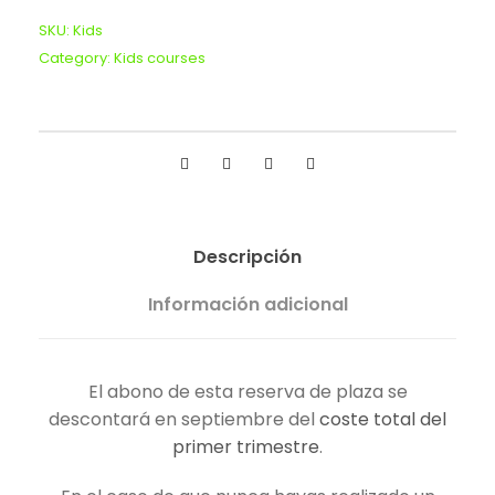
u
SKU:
Kids
l
Category:
Kids courses
a
c
a
n
t
i
d
Descripción
a
d
Información adicional
El abono de esta reserva de plaza se
descontará en septiembre del
coste total del
primer trimestre
.