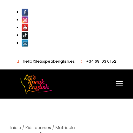
hello@letsspeakenglish.es
+34 691 03 01 52
Inicio
/
Kids courses
/ Matricula