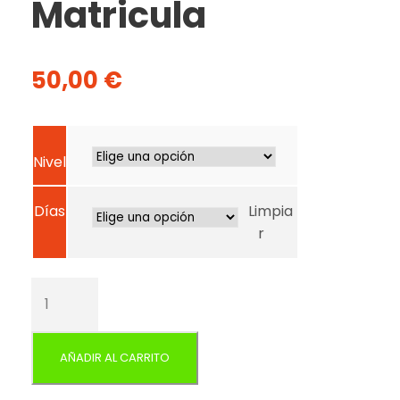
Matricula
50,00
€
Nivel
Días
Limpia
r
M
a
t
r
AÑADIR AL CARRITO
i
c