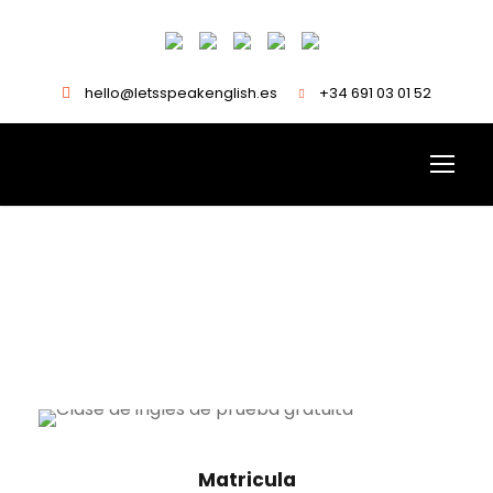
hello@letsspeakenglish.es
+34 691 03 01 52
Inicio
/ Kids courses
Matricula