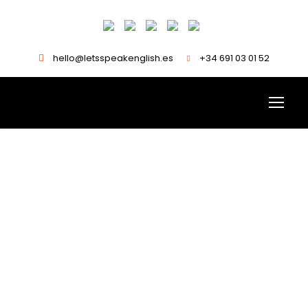
hello@letsspeakenglish.es
+34 691 03 01 52