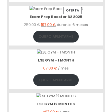
P
OFERTA
R
Exam Prep Booster B2 2025
O
E
E
250,00
€
197,00
€
durante 6 meses
D
U
l
l
C
p
p
QUIERO APUNTARME
T
r
r
O
e
e
E
c
c
N
i
i
O
LSE GYM – 1 MONTH
o
o
F
67,00
€
/ mes
E
o
a
R
r
c
QUIERO APUNTARME
T
i
t
A
g
u
i
a
n
l
LSE GYM 12 MONTHS
a
e
l
s
497,00
€
/ año