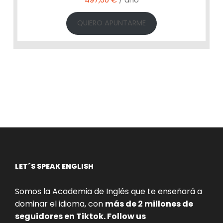
e
:
r
1
QUIERO APUNTARME
a
9
:
7
2
,
5
0
0
0
,
0
€
0
.
€
.
LET´S SPEAK ENGLISH
Somos la Academia de Inglés que te enseñará a
dominar el idioma, con
más de 2 millones de
seguidores en Tiktok. Follow us