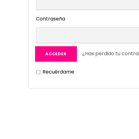
Contraseña
¿Has perdido tu contr
Recuérdame