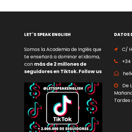
LET´S SPEAK ENGLISH
DATOS 
Somos la Academia de Inglés que
C/ H
te enseñará a dominar el idioma,
+34 
con
más de 2 millones de
seguidores en Tiktok. Follow us
hell
De L
Mañanas
Tardes 