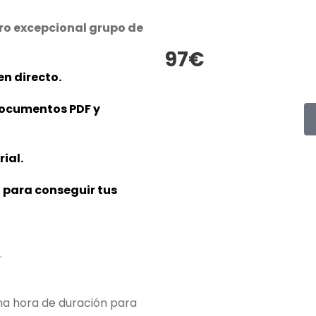
tro excepcional grupo de
97€
en directo.
 documentos PDF y
ial.
 para conseguir tus
…
na hora de duración para