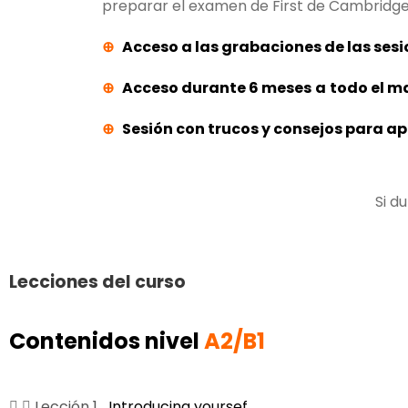
preparar el examen de First de Cambridg
⊕
Acceso a las grabaciones de las sesi
⊕
Acceso durante 6 meses
a
todo el ma
⊕
Sesión con trucos y consejos para a
Si d
Lecciones del curso
Contenidos nivel
A2/B1
Lección 1
Introducing yoursef