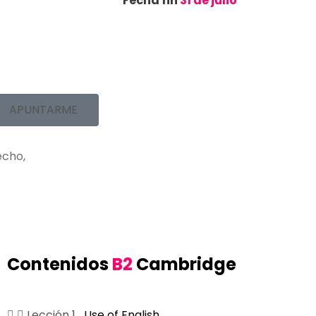
Fecha fin
31 de julio
APUNTARME
echo,
Contenidos
B2
Cambridge
Lección 1
Use of English