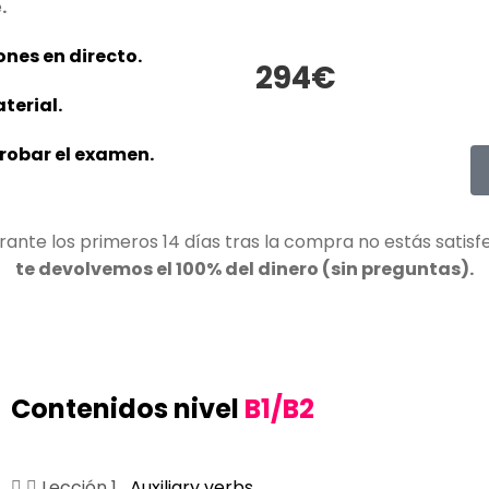
e
.
ones en directo.
294€
terial.
probar el examen.
urante los primeros 14 días tras la compra no estás satisf
te devolvemos el 100% del dinero (sin preguntas).
Contenidos nivel
B1/B2
Lección 1
Auxiliary verbs