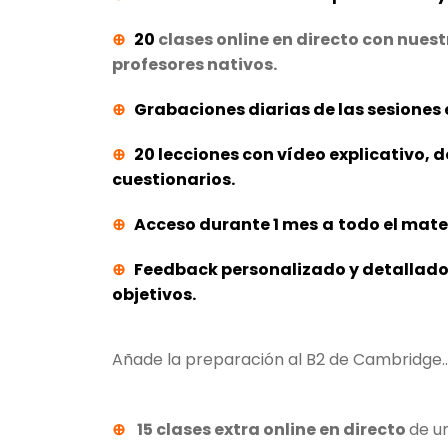
⊕
20
clases online en directo con nues
profesores nativos.
⊕
Grabaciones diarias de las sesiones 
⊕
20 lecciones con vídeo explicativo,
cuestionarios.
⊕
Acceso durante 1 mes
a
todo el mater
⊕
Feedback personalizado y detallado
objetivos.
Añade la preparación al B2 de Cambridge
⊕
15 clases extra online en directo
de u