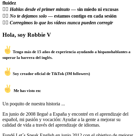
fluidez
👉🏼 Hablas desde el primer minuto
— sin miedo ni excusas
👉🏼 No te dejamos solo
— estamos contigo en cada sesión
👉🏼 Corregimos lo que los vídeos nunca pueden corregir
Hola, soy Robbie V
Tengo más de 15 años de experiencia ayudando a hispanohablantes a
superar la barrera del inglés.
Soy creador oficial de TikTok (3M followers)
Me has visto en:
Un poquito de nuestra historia ...
En junio de 2008 llegué a España y encontré en el aprendizaje del
español, mi pasión y vocación: Ayudar a la gente a mejorar su
calidad de vida a través del aprendizaje de idiomas.
Fundé Let´s Speak English en junio 2012 con el objetivo de mejorar